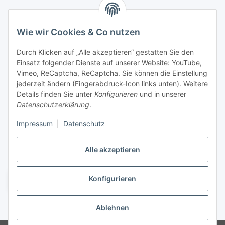
Marmey Aktionswaren
Wie wir Cookies & Co nutzen
Markus Meyer
Fritz-Wallis-Str. 13
Durch Klicken auf „Alle akzeptieren“ gestatten Sie den
28832 Achim
Einsatz folgender Dienste auf unserer Website: YouTube,
Vimeo, ReCaptcha, ReCaptcha. Sie können die Einstellung
Telefon: +4915142420171
jederzeit ändern (Fingerabdruck-Icon links unten). Weitere
E-Mail: verkauf@marmey-aktionswaren.de
Details finden Sie unter
Konfigurieren
und in unserer
Datenschutzerklärung
.
Informationen
Impressum
|
Datenschutz
Gesetzliche Informationen
Alle akzeptieren
Konfigurieren
Vertrag widerrufen
* Alle Preise zzgl. gesetzlicher USt., zzgl.
Versand
Ablehnen