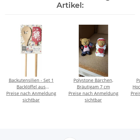
Artikel:
Backutensilien - Set 1
Polystone Bärchen,
P
Backlöffel aus
Bräutigam 7 cm
Hoc
Preise nach Anmeldung
Buchenholz: Höhe 33
Preise nach Anmeldung
Prei
cm, 1 Spatel aus
sichtbar
sichtbar
Buchenholz und Silikon:
Höhe 33 cm