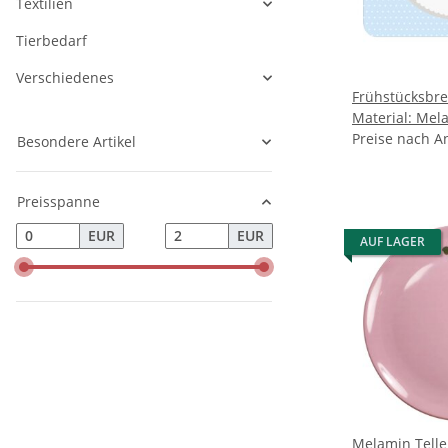
Textilien
Tierbedarf
Verschiedenes
Frühstücksbre
Material: Mel
x 14,5cm x 0,
Preise nach A
Besondere Artikel
spülmaschine
rutschfest du
Preisspanne
der Rückseite
EUR
EUR
AUF LAGER
Melamin Teller" Blu