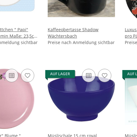
ttchen " Papi"
Kaffeeobertasse Shadow
Luxus 
amin Maße: 23,5cm
Wächtersbach
pro P
3cm
nmeldung sichtbar
Preise nach Anmeldung sichtbar
THE G
Preis
ngeeignet
rch 4 Noppen auf
AUF LAGER
AUF 
me "
Müslischale 15 cm royal
Müsli