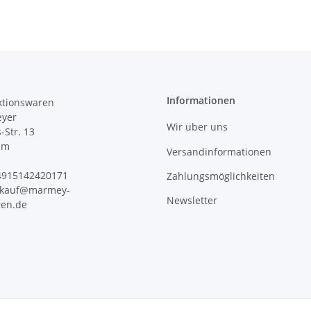
Informationen
tionswaren
yer
Wir über uns
s-Str. 13
im
Versandinformationen
+4915142420171
Zahlungsmöglichkeiten
erkauf@marmey-
Newsletter
ren.de