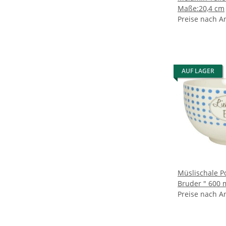
Maße:20,4 cm
Preise nach A
AUF LAGER
Müslischale Po
Bruder " 600 
14cm
Preise nach A