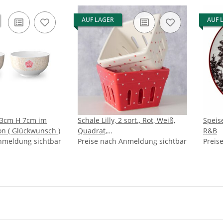
AUF LAGER
AUF 
3cm H 7cm im
Schale Lilly, 2 sort., Rot, Weiß,
Speis
n ( Glückwunsch )
Quadrat,
R&B
nmeldung sichtbar
Spülmaschinengeeignet, H 7,50
Preise nach Anmeldung sichtbar
Preis
cm