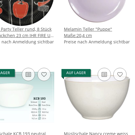
Party Teller rund, 8 Stück
Melamin Teller "Puppe"
äckchen 23 cm IHR FIRE UP
Maße:20,4 cm
RILL red
e nach Anmeldung sichtbar
Preise nach Anmeldung sichtbar
LAGER
AUF LAGER
schale KCB 193 neutral
Müslischale Nancy creme weiss