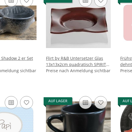
 Shadow 2 er Set
Flirt by R&B Untersetzer Glas
Frühs
13x13x2cm quadratisch SPIRIT
dehnt 
nmeldung sichtbar
braun
Preise nach Anmeldung sichtbar
nicht dick sondern
Preis
Mater
x 14,
spülm
rutsc
AUF LAGER
AUF 
der R