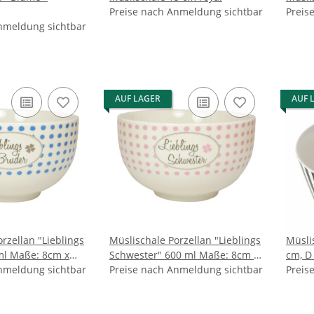
Preise nach Anmeldung sichtbar
Preis
nmeldung sichtbar
AUF LAGER
AUF 
rzellan "Lieblings
Müslischale Porzellan "Lieblings
Müsli
ml Maße: 8cm x
Schwester" 600 ml Maße: 8cm x
cm, D
nmeldung sichtbar
14cm
Preise nach Anmeldung sichtbar
Preis