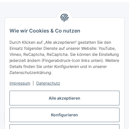
Marmey Aktionswaren
Wie wir Cookies & Co nutzen
Markus Meyer
Fritz-Wallis-Str. 13
Durch Klicken auf „Alle akzeptieren“ gestatten Sie den
28832 Achim
Einsatz folgender Dienste auf unserer Website: YouTube,
Vimeo, ReCaptcha, ReCaptcha. Sie können die Einstellung
Telefon: +4915142420171
jederzeit ändern (Fingerabdruck-Icon links unten). Weitere
E-Mail: verkauf@marmey-aktionswaren.de
Details finden Sie unter
Konfigurieren
und in unserer
Datenschutzerklärung
.
Informationen
Impressum
|
Datenschutz
Gesetzliche Informationen
Alle akzeptieren
Konfigurieren
Vertrag widerrufen