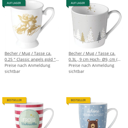
AUF LAGER
AUF LAGER
Becher / Mug / Tasse ca.
Becher / Mug / Tasse ca.
0.25 " Classic angels gold "
0.3L , 9 cm Hoch- Ø9, cm (
AMBIENTE
Preise nach Anmeldung
Midnight trees grey )
Preise nach Anmeldung
sichtbar
AMBIENTE
sichtbar
BESTSELLER
BESTSELLER