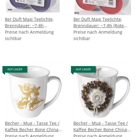
8er Duft Maxi Teelichte,
8er Duft Maxi Teelichte,
Brenndauer: ~7-8h
Brenndauer: ~7-8h (Rote
(Lavendel)
Preise nach Anmeldung
Früchte)
Preise nach Anmeldung
sichtbar
sichtbar
AUF LAGER
AUF LAGER
Becher - Mug - Tasse Tee /
Becher - Mug - Tasse Tee /
Kaffee Becher Bone China
Kaffee Becher Bone China
0,4 L; 10,5 cm Hoch- Ø9,5cm
Preise nach Anmeldung
0,4 L; 10,5 cm Hoch- Ø9,5cm
Preise nach Anmeldung