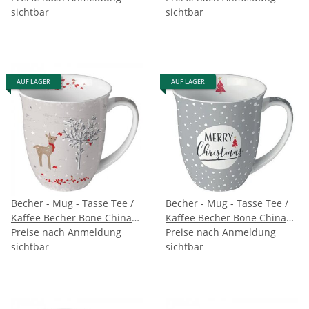
( Classic angels gold )
sichtbar
( Pine cone wreath )
sichtbar
AMBIENTE
AMBIENTE
AUF LAGER
AUF LAGER
Becher - Mug - Tasse Tee /
Becher - Mug - Tasse Tee /
Kaffee Becher Bone China
Kaffee Becher Bone China
0,4 L; 10,5 cm Hoch- Ø9,5cm
Preise nach Anmeldung
0,4 L; 10,5 cm Hoch- Ø9,5cm
Preise nach Anmeldung
sichtbar
( Sniffing deer ) AMBIENTE
Christmas snowflakes grey
sichtbar
AMBIENTE