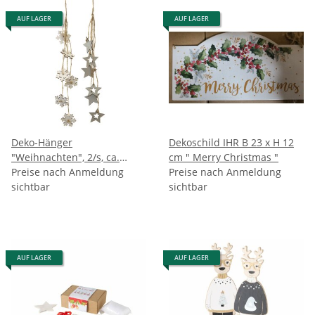
AUF LAGER
AUF LAGER
Deko-Hänger
Dekoschild IHR B 23 x H 12
"Weihnachten", 2/s, ca.
cm " Merry Christmas "
44cm
Preise nach Anmeldung
Preise nach Anmeldung
sichtbar
sichtbar
AUF LAGER
AUF LAGER