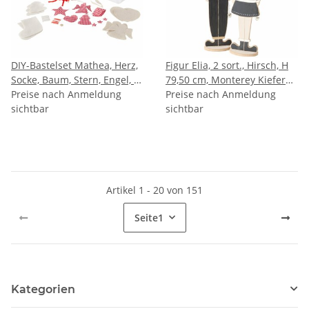
DIY-Bastelset Mathea, Herz,
Figur Elia, 2 sort., Hirsch, H
Socke, Baum, Stern, Engel, H
79,50 cm, Monterey Kiefer
7,00 cm, L 20,00 cm
Preise nach Anmeldung
(Pinus radiata), Sperrholz,
Preise nach Anmeldung
sichtbar
Schwarz, Natur, Weiß
sichtbar
Artikel 1 - 20 von 151
Seite
1
Kategorien