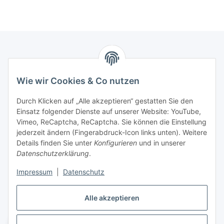
Marmey Aktionswaren
Wie wir Cookies & Co nutzen
Markus Meyer
Fritz-Wallis-Str. 13
Durch Klicken auf „Alle akzeptieren“ gestatten Sie den
28832 Achim
Einsatz folgender Dienste auf unserer Website: YouTube,
Vimeo, ReCaptcha, ReCaptcha. Sie können die Einstellung
Telefon: +4915142420171
jederzeit ändern (Fingerabdruck-Icon links unten). Weitere
E-Mail: verkauf@marmey-aktionswaren.de
Details finden Sie unter
Konfigurieren
und in unserer
Datenschutzerklärung
.
Informationen
Impressum
|
Datenschutz
Gesetzliche Informationen
Alle akzeptieren