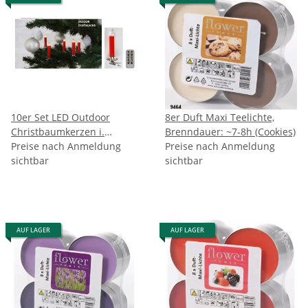
10er Set LED Outdoor
8er Duft Maxi Teelichte,
Christbaumkerzen i.
Brenndauer: ~7-8h (Cookies)
Fernbed mit Dimmer,
Preise nach Anmeldung
Preise nach Anmeldung
permanent leuchtend oder
sichtbar
sichtbar
flackernd,
kaltweiß/warmweiß im
Fotokarton
AUF LAGER
AUF LAGER