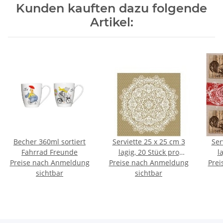
Kunden kauften dazu folgende
Artikel:
Becher 360ml sortiert
Serviette 25 x 25 cm 3
Ser
Fahrrad Freunde
lagig, 20 Stück pro
l
Preise nach Anmeldung
Preise nach Anmeldung
Packung "Lace Flower
Prei
Pa
sichtbar
Gold FSC Mix" AMBIENTE
sichtbar
R