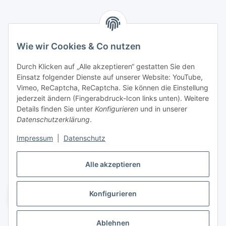
Marmey Aktionswaren
Wie wir Cookies & Co nutzen
Markus Meyer
Fritz-Wallis-Str. 13
Durch Klicken auf „Alle akzeptieren“ gestatten Sie den
28832 Achim
Einsatz folgender Dienste auf unserer Website: YouTube,
Vimeo, ReCaptcha, ReCaptcha. Sie können die Einstellung
Telefon: +4915142420171
jederzeit ändern (Fingerabdruck-Icon links unten). Weitere
E-Mail: verkauf@marmey-aktionswaren.de
Details finden Sie unter
Konfigurieren
und in unserer
Datenschutzerklärung
.
Informationen
Impressum
|
Datenschutz
Gesetzliche Informationen
Alle akzeptieren
Konfigurieren
Vertrag widerrufen
* Alle Preise zzgl. gesetzlicher USt., zzgl.
Versand
Ablehnen