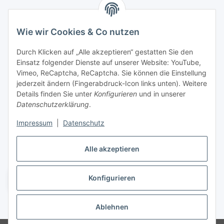
Marmey Aktionswaren
Wie wir Cookies & Co nutzen
Markus Meyer
Fritz-Wallis-Str. 13
Durch Klicken auf „Alle akzeptieren“ gestatten Sie den
28832 Achim
Einsatz folgender Dienste auf unserer Website: YouTube,
Vimeo, ReCaptcha, ReCaptcha. Sie können die Einstellung
Telefon: +4915142420171
jederzeit ändern (Fingerabdruck-Icon links unten). Weitere
E-Mail: verkauf@marmey-aktionswaren.de
Details finden Sie unter
Konfigurieren
und in unserer
Datenschutzerklärung
.
Informationen
Impressum
|
Datenschutz
Gesetzliche Informationen
Alle akzeptieren
Konfigurieren
Vertrag widerrufen
* Alle Preise zzgl. gesetzlicher USt., zzgl.
Versand
Ablehnen