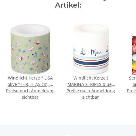
Artikel:
Windlicht Kerze " LISA
Windlicht Kerze (
Ser
olive " IHR, H 7,5 cm, D
MARINA STRIPES blue )
l
Preise nach Anmeldung
7,5 cm
Preise nach Anmeldung
IHR, H 10 cm, D 9 cm
Packung ( C
Prei
sichtbar
sichtbar
) F