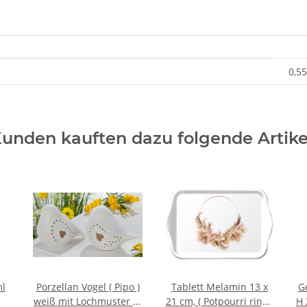
0,55
unden kauften dazu folgende Artike
l
Porzellan Vogel ( Pipo )
Tablett Melamin 13 x
Ge
weiß mit Lochmuster in
21 cm, ( Potpourri ring )