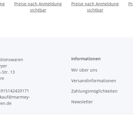
ung
Preise nach Anmeldung
Flügelform und Herz,
Preise nach Anmeldung
AMBIENTE
Pr
2fach sortiert 11 x 10 x
sichtbar
sichtbar
 /
8 cm GILDE
#1
Informationen
tionswaren
yer
Wir über uns
s-Str. 13
im
Versandinformationen
+4915142420171
Zahlungsmöglichkeiten
erkauf@marmey-
Newsletter
ren.de