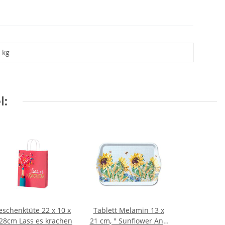
kg
l:
schenktüte 22 x 10 x
Tablett Melamin 13 x
H 28cm Lass es krachen
21 cm, " Sunflower And