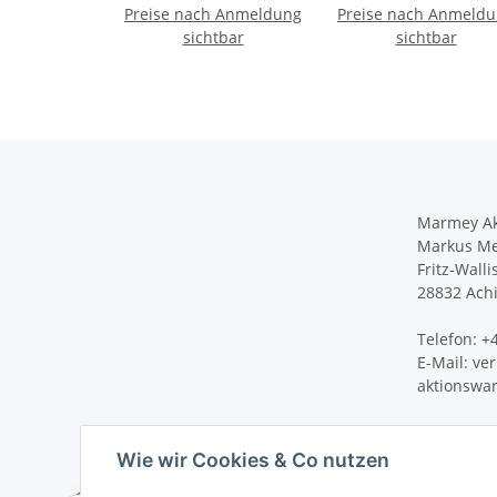
Preise nach Anmeldung
Tag mit einem Lächeln
Preise nach Anmeld
Edelstahl -
sichtbar
doppelwandig
sichtbar
Produktmaß: H 90mm
B 107mm / T 75mm 
Marmey Ak
Markus Me
Fritz-Walli
28832 Ach
Telefon: 
E-Mail: v
aktionswa
Wie wir Cookies & Co nutzen