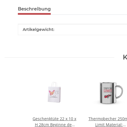
Beschreibung
Produkteigenschaft
Wert
Artikelgewicht:
K
Geschenktüte 22 x 10 x
Thermobecher 250m
H 28cm Beginne den
Limit Material: