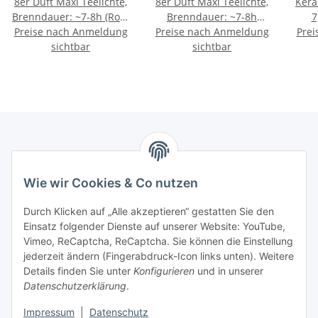
8er Duft Maxi Teelichte,
8er Duft Maxi Teelichte,
Kera
Brenndauer: ~7-8h (Rote
Brenndauer: ~7-8h
7
Preise nach Anmeldung
Früchte)
Preise nach Anmeldung
(Cookies)
Prei
sichtbar
sichtbar
Marmey Aktionswaren
Wie wir Cookies & Co nutzen
Markus Meyer
Fritz-Wallis-Str. 13
Durch Klicken auf „Alle akzeptieren“ gestatten Sie den
28832 Achim
Einsatz folgender Dienste auf unserer Website: YouTube,
Vimeo, ReCaptcha, ReCaptcha. Sie können die Einstellung
Telefon: +4915142420171
jederzeit ändern (Fingerabdruck-Icon links unten). Weitere
E-Mail: verkauf@marmey-aktionswaren.de
Details finden Sie unter
Konfigurieren
und in unserer
Datenschutzerklärung
.
Informationen
Impressum
|
Datenschutz