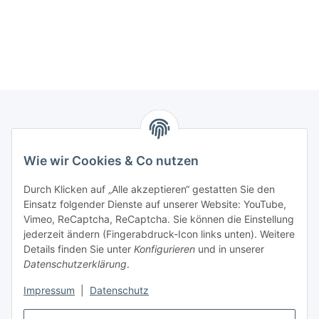
Marmey Aktionswaren
Wie wir Cookies & Co nutzen
Markus Meyer
Fritz-Wallis-Str. 13
Durch Klicken auf „Alle akzeptieren“ gestatten Sie den
28832 Achim
Einsatz folgender Dienste auf unserer Website: YouTube,
Vimeo, ReCaptcha, ReCaptcha. Sie können die Einstellung
Telefon: +4915142420171
jederzeit ändern (Fingerabdruck-Icon links unten). Weitere
E-Mail: verkauf@marmey-aktionswaren.de
Details finden Sie unter
Konfigurieren
und in unserer
Datenschutzerklärung
.
Informationen
Impressum
|
Datenschutz
Gesetzliche Informationen