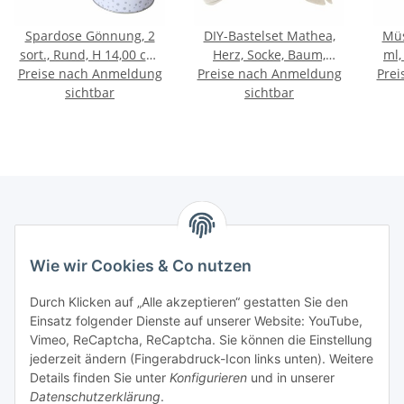
Spardose Gönnung, 2
DIY-Bastelset Mathea,
Müs
sort., Rund, H 14,00 cm,
Herz, Socke, Baum,
ml,
Preise nach Anmeldung
D 10,00 cm, Eisen
Stern, Engel, H 7,00 cm, L
Preise nach Anmeldung
Prei
sichtbar
20,00 cm
sichtbar
Marmey Aktionswaren
Wie wir Cookies & Co nutzen
Markus Meyer
Fritz-Wallis-Str. 13
Durch Klicken auf „Alle akzeptieren“ gestatten Sie den
28832 Achim
Einsatz folgender Dienste auf unserer Website: YouTube,
Vimeo, ReCaptcha, ReCaptcha. Sie können die Einstellung
Telefon: +4915142420171
jederzeit ändern (Fingerabdruck-Icon links unten). Weitere
E-Mail: verkauf@marmey-aktionswaren.de
Details finden Sie unter
Konfigurieren
und in unserer
Datenschutzerklärung
.