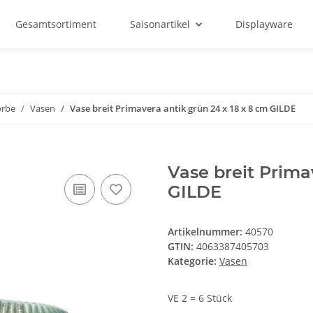
Gesamtsortiment
Saisonartikel
Displayware
örbe
Vasen
Vase breit Primavera antik grün 24 x 18 x 8 cm GILDE
Vase breit Prima
GILDE
Artikelnummer:
40570
GTIN:
4063387405703
Kategorie:
Vasen
VE 2 = 6 Stück