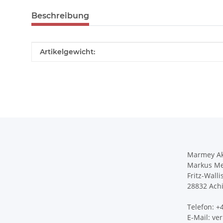
Beschreibung
Produkteigenschaft
Wert
Artikelgewicht:
Marmey Ak
Markus Me
Fritz-Walli
28832 Ach
Telefon: 
E-Mail: v