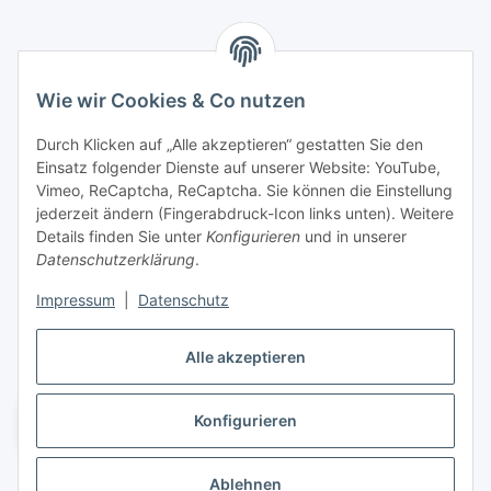
Marmey Aktionswaren
Wie wir Cookies & Co nutzen
Markus Meyer
Fritz-Wallis-Str. 13
Durch Klicken auf „Alle akzeptieren“ gestatten Sie den
28832 Achim
Einsatz folgender Dienste auf unserer Website: YouTube,
Vimeo, ReCaptcha, ReCaptcha. Sie können die Einstellung
Telefon: +4915142420171
jederzeit ändern (Fingerabdruck-Icon links unten). Weitere
E-Mail: verkauf@marmey-aktionswaren.de
Details finden Sie unter
Konfigurieren
und in unserer
Datenschutzerklärung
.
Informationen
Impressum
|
Datenschutz
Gesetzliche Informationen
Alle akzeptieren
Konfigurieren
Vertrag widerrufen
* Alle Preise zzgl. gesetzlicher USt., zzgl.
Versand
Ablehnen