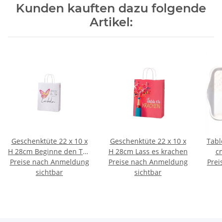
Kunden kauften dazu folgende
Artikel:
Geschenktüte 22 x 10 x
Geschenktüte 22 x 10 x
Tabl
H 28cm Beginne den Tag
H 28cm Lass es krachen
c
Preise nach Anmeldung
mit einem Lächeln
Preise nach Anmeldung
Prei
sichtbar
sichtbar