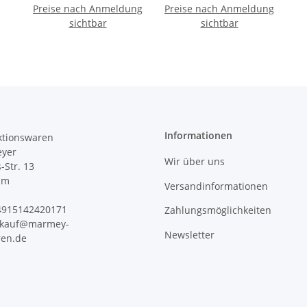
Preise nach Anmeldung
Packung " You & Me
Preise nach Anmeldung
Packung " Jumping
Green FSC Mix
sichtbar
Deer Green FSC Mix
sichtbar
"AMBIENTE
"AMBIENTE
Informationen
tionswaren
yer
Wir über uns
s-Str. 13
im
Versandinformationen
+4915142420171
Zahlungsmöglichkeiten
erkauf@marmey-
Newsletter
ren.de