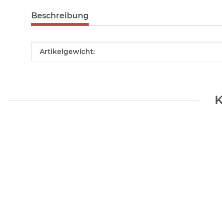
Beschreibung
Produkteigenschaft
Wert
Artikelgewicht:
K