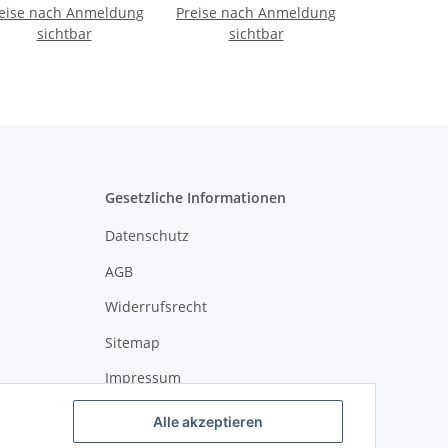
eise nach Anmeldung
ckung Leaves pattern
Preise nach Anmeldung
Packung " Ice Cream
lilac FSC Mix
sichtbar
Black FSC Mix
sichtbar
"AMBIENTE
"AMBIENTE
Gesetzliche Informationen
Datenschutz
AGB
Widerrufsrecht
Sitemap
Impressum
Alle akzeptieren