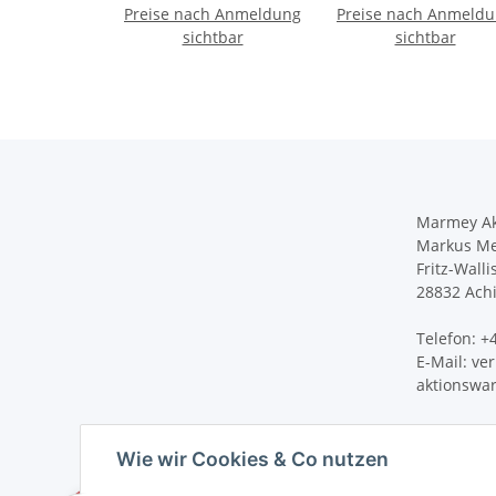
Preise nach Anmeldung
Monuments "
Preise nach Anmeld
FISH OF THE SEA lig
AMBIENTE
sichtbar
sichtbar
blue )
Marmey Ak
Markus Me
Fritz-Walli
28832 Ach
Telefon: 
E-Mail: v
aktionswa
Wie wir Cookies & Co nutzen