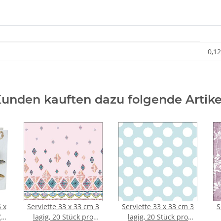
0,12
unden kauften dazu folgende Artike
Serviette 33 x 33 cm 3
Serviette 33 x 33 cm 3
S
lagig, 20 Stück pro
lagig, 20 Stück pro