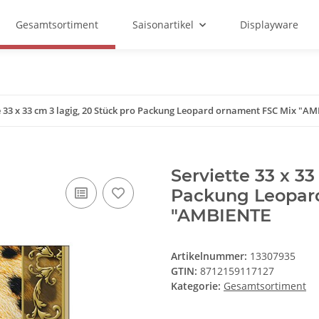
Gesamtsortiment
Saisonartikel
Displayware
e 33 x 33 cm 3 lagig, 20 Stück pro Packung Leopard ornament FSC Mix "A
Serviette 33 x 33
Packung Leopar
"AMBIENTE
Artikelnummer:
13307935
GTIN:
8712159117127
Kategorie:
Gesamtsortiment