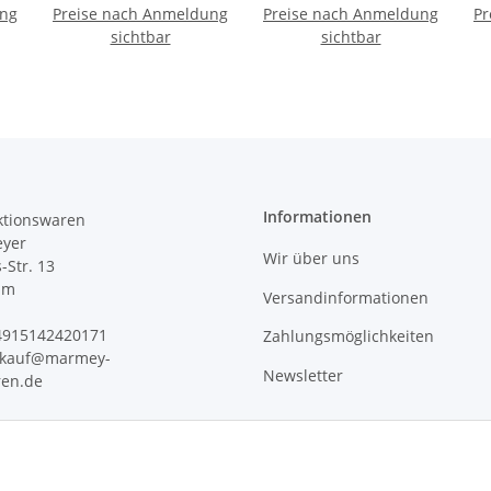
ung
ht
Preise nach Anmeldung
Packung Diamonds
Preise nach Anmeldung
Packung Big dots light
Pr
Pa
rose FSC Mix
sichtbar
blue FSC Mix
sichtbar
"AMBIENTE
"AMBIENTE
Informationen
tionswaren
yer
Wir über uns
s-Str. 13
im
Versandinformationen
+4915142420171
Zahlungsmöglichkeiten
erkauf@marmey-
Newsletter
ren.de