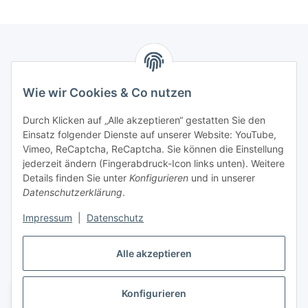
Marmey Aktionswaren
Wie wir Cookies & Co nutzen
Markus Meyer
Fritz-Wallis-Str. 13
Durch Klicken auf „Alle akzeptieren“ gestatten Sie den
28832 Achim
Einsatz folgender Dienste auf unserer Website: YouTube,
Vimeo, ReCaptcha, ReCaptcha. Sie können die Einstellung
Telefon: +4915142420171
jederzeit ändern (Fingerabdruck-Icon links unten). Weitere
E-Mail: verkauf@marmey-aktionswaren.de
Details finden Sie unter
Konfigurieren
und in unserer
Datenschutzerklärung
.
Informationen
Impressum
|
Datenschutz
Gesetzliche Informationen
Alle akzeptieren
Konfigurieren
Vertrag widerrufen