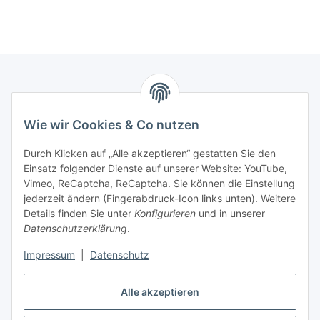
Marmey Aktionswaren
Wie wir Cookies & Co nutzen
Markus Meyer
Fritz-Wallis-Str. 13
Durch Klicken auf „Alle akzeptieren“ gestatten Sie den
28832 Achim
Einsatz folgender Dienste auf unserer Website: YouTube,
Vimeo, ReCaptcha, ReCaptcha. Sie können die Einstellung
Telefon: +4915142420171
jederzeit ändern (Fingerabdruck-Icon links unten). Weitere
E-Mail: verkauf@marmey-aktionswaren.de
Details finden Sie unter
Konfigurieren
und in unserer
Datenschutzerklärung
.
Informationen
Impressum
|
Datenschutz
Gesetzliche Informationen
Alle akzeptieren