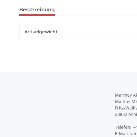
Beschreibung
Produkteigenschaft
Wert
Artikelgewicht:
Marmey Ak
Markus Me
Fritz-Walli
28832 Ach
Telefon: 
E-Mail: v