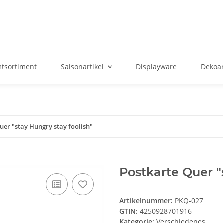
tsortiment
Saisonartikel
Displayware
Dekoar
uer "stay Hungry stay foolish"
Postkarte Quer "
Artikelnummer:
PKQ-027
GTIN:
4250928701916
Kategorie:
Verschiedenes