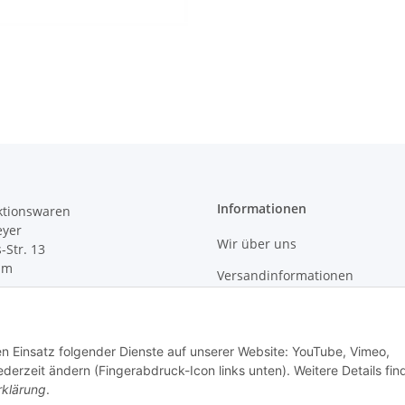
Informationen
tionswaren
yer
Wir über uns
s-Str. 13
im
Versandinformationen
+4915142420171
Zahlungsmöglichkeiten
erkauf@marmey-
Newsletter
ren.de
den Einsatz folgender Dienste auf unserer Website: YouTube, Vimeo,
derzeit ändern (Fingerabdruck-Icon links unten). Weitere Details fin
rklärung
.