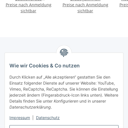
Preise nach Anmeldung
Buchenholz: Höhe 33
Preise nach Anmeldung
Prei
cm, 1 Spatel aus
sichtbar
sichtbar
Buchenholz und Silikon:
Höhe 33 cm
Marmey Aktionswaren
Wie wir Cookies & Co nutzen
Markus Meyer
Fritz-Wallis-Str. 13
Durch Klicken auf „Alle akzeptieren“ gestatten Sie den
28832 Achim
Einsatz folgender Dienste auf unserer Website: YouTube,
Vimeo, ReCaptcha, ReCaptcha. Sie können die Einstellung
Telefon: +4915142420171
jederzeit ändern (Fingerabdruck-Icon links unten). Weitere
E-Mail: verkauf@marmey-aktionswaren.de
Details finden Sie unter
Konfigurieren
und in unserer
Datenschutzerklärung
.
Informationen
Impressum
|
Datenschutz
Gesetzliche Informationen