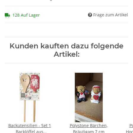
Frage zum Artikel
128 Auf Lager
Kunden kauften dazu folgende
Artikel:
Backutensilien - Set 1
Polystone Bärchen,
P
Backlöffel aus
Bräutigam 7 cm
Hoc