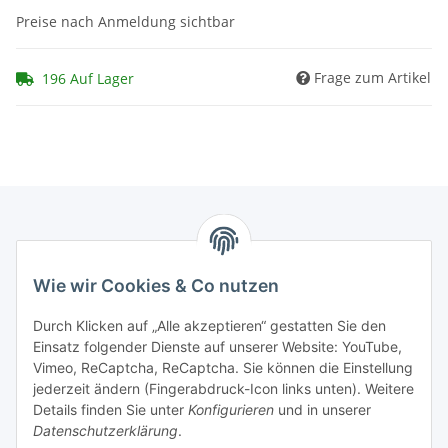
Preise nach Anmeldung sichtbar
Frage zum Artikel
196 Auf Lager
Marmey Aktionswaren
Wie wir Cookies & Co nutzen
Markus Meyer
Fritz-Wallis-Str. 13
Durch Klicken auf „Alle akzeptieren“ gestatten Sie den
28832 Achim
Einsatz folgender Dienste auf unserer Website: YouTube,
Vimeo, ReCaptcha, ReCaptcha. Sie können die Einstellung
Telefon: +4915142420171
jederzeit ändern (Fingerabdruck-Icon links unten). Weitere
E-Mail: verkauf@marmey-aktionswaren.de
Details finden Sie unter
Konfigurieren
und in unserer
Datenschutzerklärung
.
Informationen