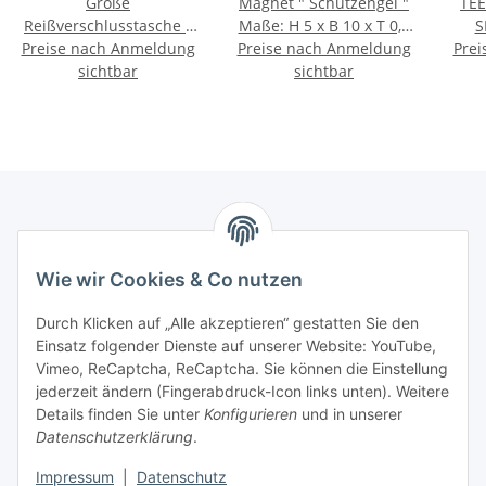
Große
Magnet " Schutzengel "
TE
Reißverschlusstasche "
Maße: H 5 x B 10 x T 0,2
S
Preise nach Anmeldung
Roof Garden " Material
Preise nach Anmeldung
cm
Kera
Prei
sichtbar
Tyvek 27 x 19 cm
sichtbar
sil
Marmey Aktionswaren
Wie wir Cookies & Co nutzen
Markus Meyer
Fritz-Wallis-Str. 13
Durch Klicken auf „Alle akzeptieren“ gestatten Sie den
28832 Achim
Einsatz folgender Dienste auf unserer Website: YouTube,
Vimeo, ReCaptcha, ReCaptcha. Sie können die Einstellung
Telefon: +4915142420171
jederzeit ändern (Fingerabdruck-Icon links unten). Weitere
E-Mail: verkauf@marmey-aktionswaren.de
Details finden Sie unter
Konfigurieren
und in unserer
Datenschutzerklärung
.
Informationen
Impressum
|
Datenschutz