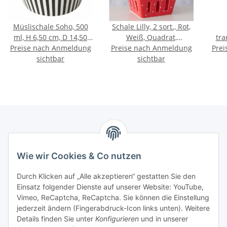
Müslischale Soho, 500
Schale Lilly, 2 sort., Rot,
ml, H 6,50 cm, D 14,50
Weiß, Quadrat,
tra
Preise nach Anmeldung
cm, New Bone
Spülmaschinengeeignet,
Preise nach Anmeldung
Prei
sichtbar
H 7,50 cm
sichtbar
Marmey Aktionswaren
Wie wir Cookies & Co nutzen
Markus Meyer
Fritz-Wallis-Str. 13
Durch Klicken auf „Alle akzeptieren“ gestatten Sie den
28832 Achim
Einsatz folgender Dienste auf unserer Website: YouTube,
Vimeo, ReCaptcha, ReCaptcha. Sie können die Einstellung
Telefon: +4915142420171
jederzeit ändern (Fingerabdruck-Icon links unten). Weitere
E-Mail: verkauf@marmey-aktionswaren.de
Details finden Sie unter
Konfigurieren
und in unserer