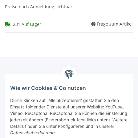
Preise nach Anmeldung sichtbar
Frage zum Artikel
231 Auf Lager
Marmey Aktionswaren
Wie wir Cookies & Co nutzen
Markus Meyer
Fritz-Wallis-Str. 13
Durch Klicken auf „Alle akzeptieren“ gestatten Sie den
28832 Achim
Einsatz folgender Dienste auf unserer Website: YouTube,
Vimeo, ReCaptcha, ReCaptcha. Sie können die Einstellung
Telefon: +4915142420171
jederzeit ändern (Fingerabdruck-Icon links unten). Weitere
E-Mail: verkauf@marmey-aktionswaren.de
Details finden Sie unter
Konfigurieren
und in unserer
Datenschutzerklärung
.
Informationen