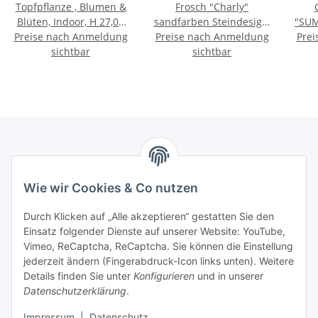
Topfpflanze , Blumen &
Frosch "Charly"
Blüten, Indoor, H 27,00
sandfarben Steindesign,
"SUM
Preise nach Anmeldung
cm, Eisen, Polystyrol
Preise nach Anmeldung
Augen anthrazit Höhe
Prei
I
geschäumt, Plastik,
sichtbar
sichtbar
13,5 cm
Polyester
Marmey Aktionswaren
Wie wir Cookies & Co nutzen
Markus Meyer
Fritz-Wallis-Str. 13
Durch Klicken auf „Alle akzeptieren“ gestatten Sie den
28832 Achim
Einsatz folgender Dienste auf unserer Website: YouTube,
Vimeo, ReCaptcha, ReCaptcha. Sie können die Einstellung
Telefon: +4915142420171
jederzeit ändern (Fingerabdruck-Icon links unten). Weitere
E-Mail: verkauf@marmey-aktionswaren.de
Details finden Sie unter
Konfigurieren
und in unserer
Datenschutzerklärung
.
Informationen
Impressum
|
Datenschutz