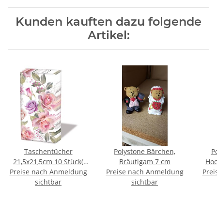
Kunden kauften dazu folgende
Artikel:
Taschentücher
Polystone Bärchen,
P
21,5x21,5cm 10 Stück(
Bräutigam 7 cm
Hoc
Preise nach Anmeldung
Josephine ) , AMBIENTE
Preise nach Anmeldung
Prei
sichtbar
sichtbar