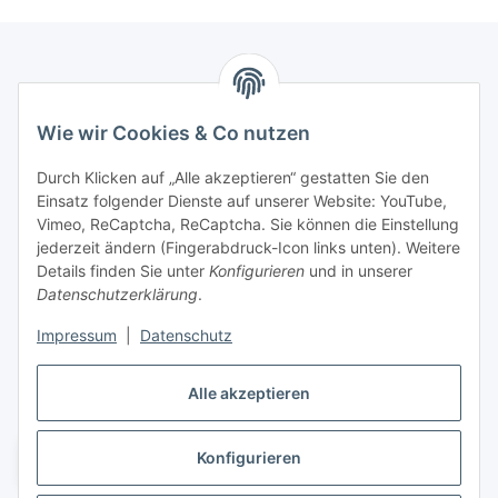
Marmey Aktionswaren
Wie wir Cookies & Co nutzen
Markus Meyer
Fritz-Wallis-Str. 13
Durch Klicken auf „Alle akzeptieren“ gestatten Sie den
28832 Achim
Einsatz folgender Dienste auf unserer Website: YouTube,
Vimeo, ReCaptcha, ReCaptcha. Sie können die Einstellung
Telefon: +4915142420171
jederzeit ändern (Fingerabdruck-Icon links unten). Weitere
E-Mail: verkauf@marmey-aktionswaren.de
Details finden Sie unter
Konfigurieren
und in unserer
Datenschutzerklärung
.
Informationen
Impressum
|
Datenschutz
Gesetzliche Informationen
Alle akzeptieren
Konfigurieren
Vertrag widerrufen