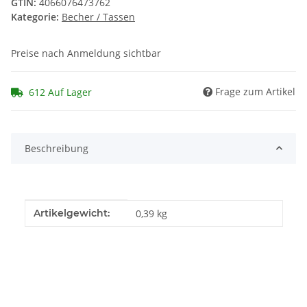
GTIN:
4066076473762
Kategorie:
Becher / Tassen
Preise nach Anmeldung sichtbar
Frage zum Artikel
612 Auf Lager
Beschreibung
Produkteigenschaft
Wert
Artikelgewicht:
0,39
kg