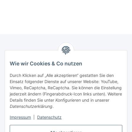
Marmey Aktionswaren
Wie wir Cookies & Co nutzen
Markus Meyer
Fritz-Wallis-Str. 13
Durch Klicken auf „Alle akzeptieren“ gestatten Sie den
28832 Achim
Einsatz folgender Dienste auf unserer Website: YouTube,
Vimeo, ReCaptcha, ReCaptcha. Sie können die Einstellung
Telefon: +4915142420171
jederzeit ändern (Fingerabdruck-Icon links unten). Weitere
E-Mail: verkauf@marmey-aktionswaren.de
Details finden Sie unter
Konfigurieren
und in unserer
Datenschutzerklärung
.
Informationen
Impressum
|
Datenschutz
Gesetzliche Informationen