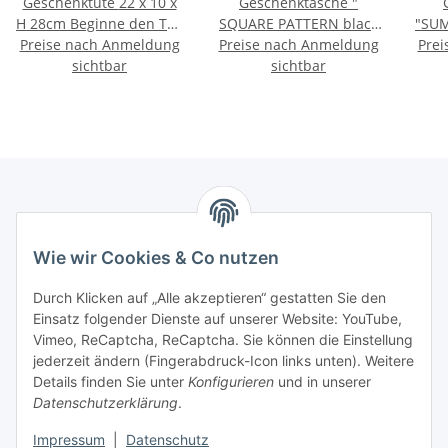
Geschenktüte 22 x 10 x
Geschenktasche "
H 28cm Beginne den Tag
SQUARE PATTERN black
"SUM
Preise nach Anmeldung
mit einem Lächeln
Preise nach Anmeldung
"; IHR 18 x 6 x 18 cm
Prei
I
sichtbar
sichtbar
Marmey Aktionswaren
Wie wir Cookies & Co nutzen
Markus Meyer
Fritz-Wallis-Str. 13
Durch Klicken auf „Alle akzeptieren“ gestatten Sie den
28832 Achim
Einsatz folgender Dienste auf unserer Website: YouTube,
Vimeo, ReCaptcha, ReCaptcha. Sie können die Einstellung
Telefon: +4915142420171
jederzeit ändern (Fingerabdruck-Icon links unten). Weitere
E-Mail: verkauf@marmey-aktionswaren.de
Details finden Sie unter
Konfigurieren
und in unserer
Datenschutzerklärung
.
Informationen
Impressum
|
Datenschutz