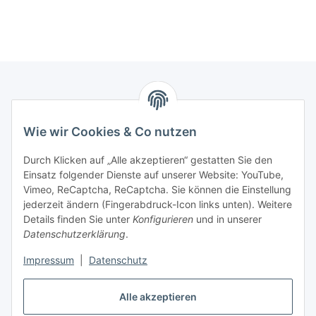
Marmey Aktionswaren
Wie wir Cookies & Co nutzen
Markus Meyer
Fritz-Wallis-Str. 13
Durch Klicken auf „Alle akzeptieren“ gestatten Sie den
28832 Achim
Einsatz folgender Dienste auf unserer Website: YouTube,
Vimeo, ReCaptcha, ReCaptcha. Sie können die Einstellung
Telefon: +4915142420171
jederzeit ändern (Fingerabdruck-Icon links unten). Weitere
E-Mail: verkauf@marmey-aktionswaren.de
Details finden Sie unter
Konfigurieren
und in unserer
Datenschutzerklärung
.
Informationen
Impressum
|
Datenschutz
Gesetzliche Informationen
Alle akzeptieren