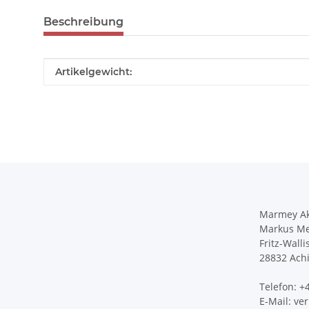
Beschreibung
Produkteigenschaft
Wert
Artikelgewicht:
Marmey Ak
Markus Me
Fritz-Walli
28832 Ach
Telefon: 
E-Mail: v