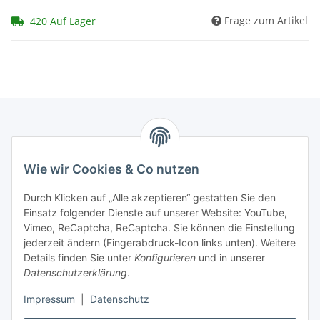
Frage zum Artikel
420 Auf Lager
Marmey Aktionswaren
Wie wir Cookies & Co nutzen
Markus Meyer
Fritz-Wallis-Str. 13
Durch Klicken auf „Alle akzeptieren“ gestatten Sie den
28832 Achim
Einsatz folgender Dienste auf unserer Website: YouTube,
Vimeo, ReCaptcha, ReCaptcha. Sie können die Einstellung
Telefon: +4915142420171
jederzeit ändern (Fingerabdruck-Icon links unten). Weitere
E-Mail: verkauf@marmey-aktionswaren.de
Details finden Sie unter
Konfigurieren
und in unserer
Datenschutzerklärung
.
Informationen
Impressum
|
Datenschutz
Gesetzliche Informationen